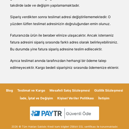
takdirde iade ve değişim yapılamamaktadır.
Sipariş verdikten sonra teslimat adresi değiştirilememektedir. O
yüzden lütfen teslimat adresinizin doğruluğundan emin olunuz.
Faturanızda ürün ile beraber elinize ulaşacaktır. Ancak isterseniz
fatura adresini sipariş sırasında farklı adres olarak belirleyebilirsiniz.
Bu durumda yine fatura sipariş adresine teslim edilecektir.
Ayrıca teslimat anında tarafınızdan herhangi bir ödeme talep
edilmeyecektir. Kargo bedeli siparişiniz sırasında ödemenize eklenir.
Teslimat sırasında teslimat adresinde kimsenin bulunmaması
durumunda kargo sorumlusu sizin için kargo şirketinin telefon
Blog
Teslimat ve Kargo
Mesafeli Satış Sözleşmesi
Gizlilik Sözleşmesi
numarasını ve şube adresini içeren bir haber formu bırakacaktır.
İade, İptal ve Değişim
Kişisel Veriler Politikası
İletişim
Size bırakılan telefon numarasından kargo firması ile bağlantıya
geçip kargonuzu kargo firması adresinden teslim alabilirisiniz.
2026 © Tüm Hakları Saklıdır. Kredi kartı bilgileri 256bit SSL sertifikası ile korunmaktadır.