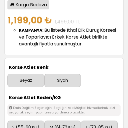
🚛 Kargo Bedava
1,199,00 ₺
1,499,00 TL
Bu listede İthal Dik Duruş Korsesi
KAMPANYA:
ve Toparlayıcı Erkek Korse Atlet birlikte
avantajlı fiyatla sunulmuştur.
Korse Atlet Renk
Beyaz
Siyah
Korse Atlet Beden/KG
Emin Değilim Seçeneğini Seçtiğinizde Müşteri hizmetlerimiz sizi
arayarak seçim yapmanıza yardımcı olacaktır.
S (55-60 KG)
M (61-72 KG)
L (73-85 KG)