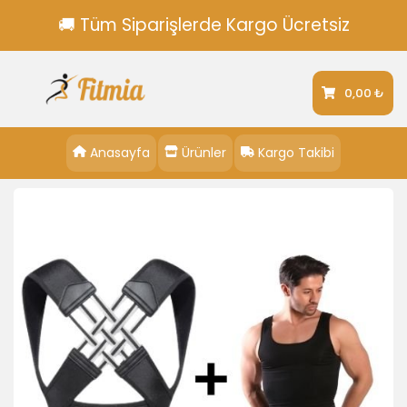
🚚 Tüm Siparişlerde Kargo Ücretsiz
0,00 ₺
Anasayfa
Ürünler
Kargo Takibi