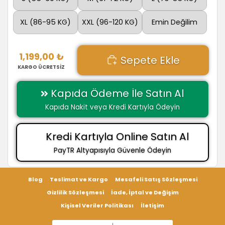
XL (86-95 KG)
XXL (96-120 KG)
Emin Değilim
1,199,00 ₺
Sepete Ekle
KARGO ÜCRETSİZ
Kapıda Ödeme İle Satın Al
Kapıda Nakit veya Kredi Kartıyla Ödeyin
Kredi Kartıyla Online Satın Al
PayTR Altyapısıyla Güvenle Ödeyin
Blog
Teslimat ve Kargo
Mesafeli Satış Sözleşmesi
Gizlilik Sözleşmesi
İade, İptal ve Değişim
Kişisel Veriler Politikası
İletişim